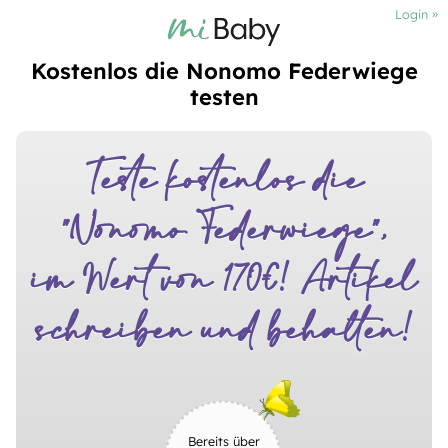
Login
Kostenlos die Nonomo Federwiege
testen
Teste kostenlos die
"Nonomo Federwiege"
,
im Wert von 170€! Artikel
schreiben und behalten!
Bereits über