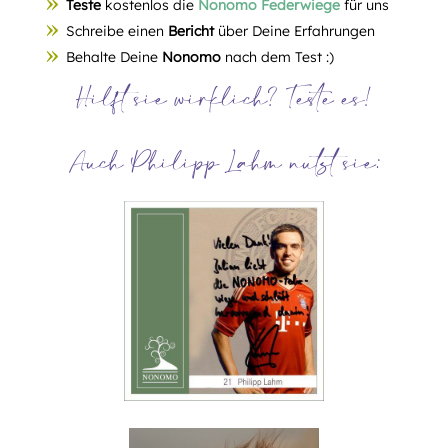
Teste
kostenlos die
Nonomo Federwiege
für uns
Schreibe einen
Bericht
über Deine Erfahrungen
Behalte Deine
Nonomo
nach dem Test :)
Hilft sie wirklich? Teste es!
Auch Philipp Lahm nutzt sie: