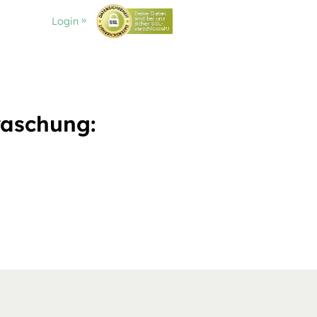
Login
raschung: